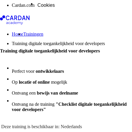
(open in nieuw venster)
Cardan.com
Cookies
- Home
Home
Trainingen
Training digitale toegankelijkheid voor developers
Training digitale toegankelijkheid voor developers
Perfect voor
ontwikkelaars
Op
locatie of online
mogelijk
Ontvang een
bewijs van deelname
Ontvang na de training
"Checklist digitale toegankelijkheid
voor developers"
Deze training is beschikbaar in: Nederlands